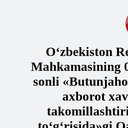
O‘zbekiston Re
Mahkamasining 05
sonli «Butunjaho
axborot xav
takomillashtir
to‘g‘risida»gi Q